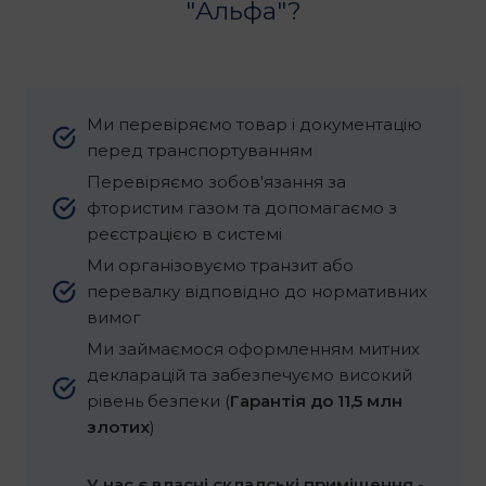
"Альфа"?
Ми перевіряємо товар і документацію
перед транспортуванням
Перевіряємо зобов'язання за
фтористим газом та допомагаємо з
реєстрацією в системі
Ми організовуємо транзит або
перевалку відповідно до нормативних
вимог
Ми займаємося оформленням митних
декларацій та забезпечуємо високий
рівень безпеки (
Гарантія до 11,5 млн
злотих
)
У нас є власні складські приміщення
-