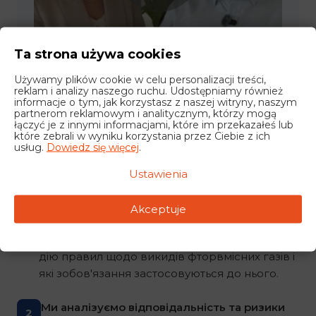
Ta strona używa cookies
Używamy plików cookie w celu personalizacji treści,
reklam i analizy naszego ruchu. Udostępniamy również
informacje o tym, jak korzystasz z naszej witryny, naszym
partnerom reklamowym i analitycznym, którzy mogą
łączyć je z innymi informacjami, które im przekazałeś lub
które zebrali w wyniku korzystania przez Ciebie z ich
usług.
Dowiedz się więcej
.
Як виглядає поводження з
Ustawienia
фтористими газами на практиці?
Akceptuje
Перевіряємо товар і документацію
1
Ми розглянемо, чи підпадає транспорт під
дію правил щодо викидів фторвмісних газів і
які зобов'язання застосовуються до нього.
Ми аналізуємо відповідальність та ризики
2