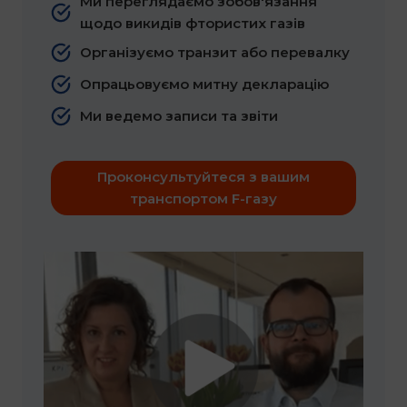
Ми переглядаємо зобов'язання
щодо викидів фтористих газів
Організуємо транзит або перевалку
Опрацьовуємо митну декларацію
Ми ведемо записи та звіти
Проконсультуйтеся з вашим
транспортом F-газу