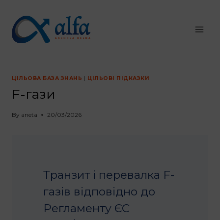
Перейти
до
змісту
ЦІЛЬОВА БАЗА ЗНАНЬ
|
ЦІЛЬОВІ ПІДКАЗКИ
F-гази
By
aneta
20/03/2026
Транзит і перевалка F-
газів відповідно до
Регламенту ЄС