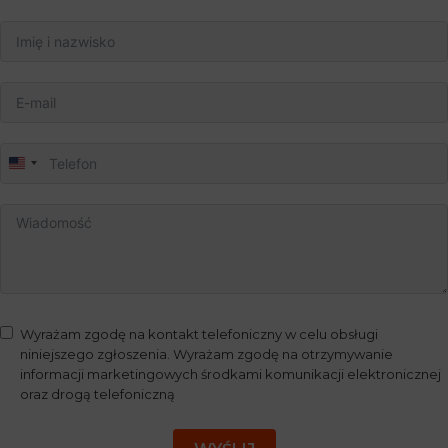
U
n
i
t
e
d
S
Wyrażam zgodę na kontakt telefoniczny w celu obsługi
t
niniejszego zgłoszenia. Wyrażam zgodę na otrzymywanie
a
informacji marketingowych środkami komunikacji elektronicznej
t
oraz drogą telefoniczną
e
s