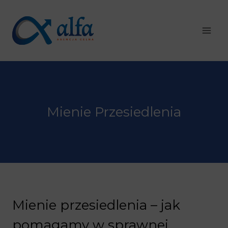
Przejdź
do
treści
Mienie Przesiedlenia
Mienie przesiedlenia – jak
pomagamy w sprawnej