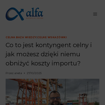
Przejdź
do
treści
CELNA BAZA WIEDZY
|
CELNE WSKAZÓWKI
Co to jest kontyngent celny i
jak możesz dzięki niemu
obniżyć koszty importu?
Przez
aneta
27/10/2025