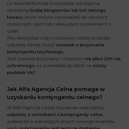
Co kwartał Komisja Europejska udostępnia
określoną
liczbę kilogramów lub ton danego
towaru
, które można wprowadzić do obrotu z
obniżonym cłem lub całkowitym zwolnieniem z
opłat.
Aby skorzystać z tej możliwości, należy podczas
odprawy celnej złożyć
wniosek o przyznanie
kontyngentu taryfowego
.
Jeśli zostanie przyznany – importer
nie płaci 25% cła
ochronnego
, co przekłada się także na
niższy
podatek VAT
.
Jak Alfa Agencja Celna pomaga w
uzyskaniu kontyngentu celnego?
W Alfa Agencja Celna regularnie realizujemy
odprawy z wnioskami o kontyngenty celne
,
zwłaszcza w pierwszych dniach nowego kwartału,
kiedy
pula towarów jest jeszcze dostępna
.