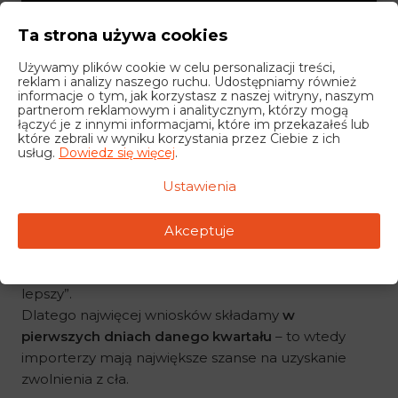
Ta strona używa cookies
kiedy warto złożyć wniosek o kontyngent celny,
Używamy plików cookie w celu personalizacji treści,
jakie towary najczęściej podlegają
reklam i analizy naszego ruchu. Udostępniamy również
informacje o tym, jak korzystasz z naszej witryny, naszym
kontyngentom,
partnerom reklamowym i analitycznym, którzy mogą
i jak dzięki temu możesz
zaoszczędzić na cle i
łączyć je z innymi informacjami, które im przekazałeś lub
które zebrali w wyniku korzystania przez Ciebie z ich
VAT
.
usług.
Dowiedz się więcej
.
Ustawienia
Dlaczego warto działać z
wyprzedzeniem?
Akceptuje
Pula kontyngentu celnego jest
ograniczona
i
przyznawana według zasady „kto pierwszy, ten
lepszy”.
Dlatego najwięcej wniosków składamy
w
pierwszych dniach danego kwartału
– to wtedy
importerzy mają największe szanse na uzyskanie
zwolnienia z cła.